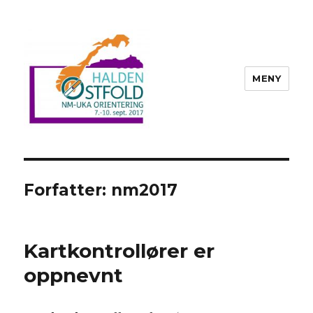
MENY
NM-uka orientering og NM Pre-O
2017 – Arrangør: Halden Skiklubb
Forfatter:
nm2017
Kartkontrollører er
oppnevnt