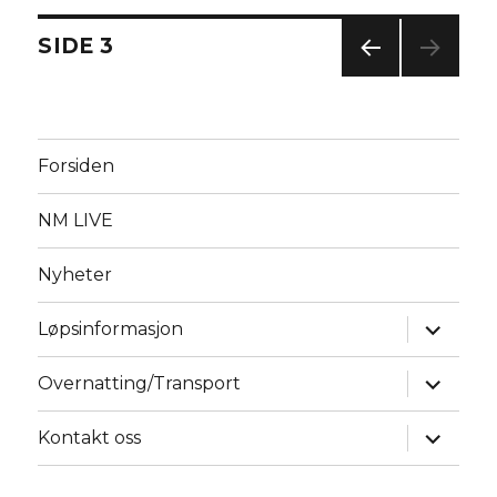
Innleggnavigasjon
SIDE
3
FOR
RIGE
SIDE
Forsiden
NM LIVE
Nyheter
Utvid
Løpsinformasjon
underm
Utvid
Overnatting/Transport
underm
Utvid
Kontakt oss
underm